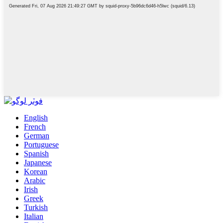
English
French
German
Portuguese
Spanish
Japanese
Korean
Arabic
Irish
Greek
Turkish
Italian