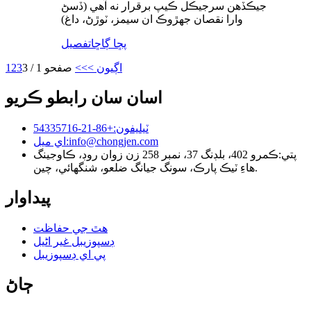
جيڪڏهن سرجيڪل ڪيپ برقرار نه آهي (ڏسڻ
وارا نقصان جهڙوڪ ان سيمز، ٽوڙڻ، داغ)
پڇا ڳاڇا
تفصيل
اڳيون >
>>
صفحو 1 / 3
3
2
1
اسان سان رابطو ڪريو
ٽيليفون:
+86-21-54335716
info@chongjen.com
اي ميل:
پتي:
ڪمرو 402، بلڊنگ 37، نمبر 258 زن زوان روڊ، ڪاوجينگ
هاءِ ٽيڪ پارڪ، سونگ جيانگ ضلعو، شنگھائي، چين.
پيداوار
هٿ جي حفاظت
ڊسپوزيبل غير اڻيل
پي اي ڊسپوزيبل
ڄاڻ