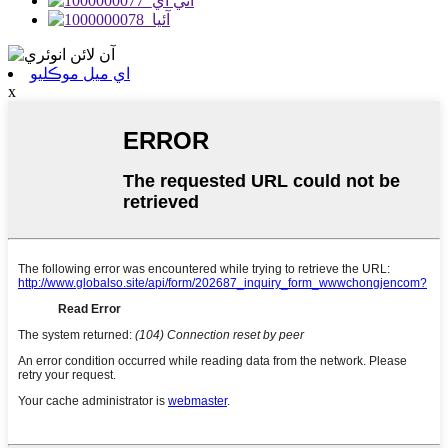
اي ميل موڪليو
x