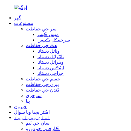
گھر
مصنوعات
سر جي حفاظت
ميش ڪيپ
سرجيڪل ڪيپس
هٿ جي حفاظت
ونائل دستانا
نائٽرائل دستانا
ويٽرائل دستانا
ليٽڪس دستانا
جراحي دستانا
جسم جي حفاظت
پيرن جي حفاظت
ڏندن جي حفاظت
سرجري
ٻيا
خبرون
اڪثر پڇيا ويا سوال
اسان جي باري ۾
اسان جي ٽيم
ڪارخاني جو دورو