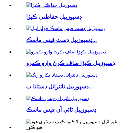
ڊسپوزيبل حفاظتي ڪپڙا
ڊسپوزيبل ڊسٽ فيس ماسڪ...
ڊسپوزيبل ڪپڙا صاف ڪرڻ وارو ڪمرو
ڊسپوزيبل نائٽرائل دستانا ب...
ڊسپوزيبل ٽائي آن فيس ماسڪ