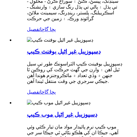
- سينڊنگ، پيسڻ، ڪٽڻ ۽ سوراخ ڪرڻ - محلول
تي ٻڌل ۽ پاڻي تي ٻڌل رنگ سازي ۽ وارنشنگ -
اسڪريبلنگ، پلستر، رينڊرنگ، سيمينٽ ملائڻ،
گرائونڊ ورڪ، ۽ زمين جي حرڪت
پڇا ڳاڇا
تفصيل
ڊسپوزيبل غير اڻيل بوفنٽ ڪيپ
ڊسپوزيبل بوفينٽ ڪيپ الٽراسونڪ طور تي سيل
ٿيل آهن ۽ وارن جي گهٽ حرڪت کي روڪين ٿا
جنهن ۾ وڏي تعداد ۾ مائڪروجنزم هوندا آهن
جيڪي سرجري جي وقت منتقل ٿيندا آهن.
پڇا ڳاڇا
تفصيل
ڊسپوزيبل غير اڻيل موب ڪيپ
موپ ڪيپ نرم پائيدار مواد مان تيار ڪئي وئي
آهي، جيڪا ان کي هلڪو بڻائي ٿي جيڪا سر جي