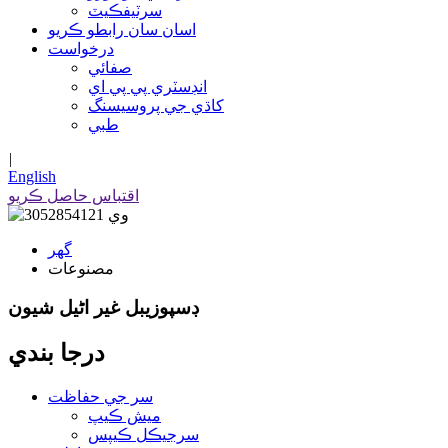
سرٽيفڪيٽ
اسان سان رابطو ڪريو
درخواست
صفائي
انڊسٽري پي پي اي
کاڌي جي پروسيسنگ
طبي
|
English
اقتباس حاصل ڪريو
گھر
مصنوعات
ڊسپوزيبل غير اڻيل شيون
درجا بندي
سر جي حفاظت
ميش ڪيپ
سرجيڪل ڪيپس