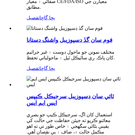
صفائي ۽ معيار CE/FDA/ISO معيارن جي
مطابق.
پڇا ڳاڇا
تفصيل
فوم سان گڏ ڊسپوزيبل واشنگ دستانا
مختلف نمونن جو ماحول دوست ۽ غير جراثيم
کان پاڪ. ري سائيڪل ٿيل ۽ ماحولياتي تحفظ.
پڇا ڳاڇا
تفصيل
ٽائي سان ڊسپوزيبل سرجيڪل ڪيپس
ايس ايم ايس
استعمال کان اڳ، سرجيڪل ڪيپ جو بصري
معائنو ڪريو ته جيئن حفاظت جي حالت کي
يقيني بڻائي سگهجي ۽ خاص طور تي ته اهو
مڪمل حالت ۾، صاف ۽ بي نقصان آهي.