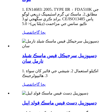
1. EN14683: 2005، TYPE IIR ۽ FDA510K جي
مطابق.2. ماسڪ تي گرم اسٽيمپنگ ذريعي لوگو
برانڊ ڪري سگهجي ٿو.3. CE/ISO13485 پاس
ڪيو. سانس جي مزاحمت (ڊيلٽا پي)< 5.0
پڇا ڳاڇا
تفصيل
ڊسپوزيبل سرجيڪل فيس ماسڪ شيلڊ
نارمل سان
1. اڪيلو استعمال 2. شيشي جي فائبر کان سواءِ
3. هائيپولرجينڪ
پڇا ڳاڇا
تفصيل
ڊسپوزيبل ڊسٽ فيس ماسڪ فولڊ ايبل