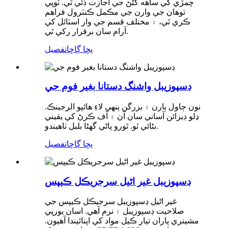
چمڙي کي ساهه کڻڻ جي اجازت ڏئي ٿي. ٽوپي
توهان جي وارن جي مڪمل ڪنٽرول فراهم
ڪري ٿي، ۽ مختلف قسم جي وار اسٽائل کي
آرام سان برقرار رکي ٿي.
پڇا ڳاڇا
تفصيل
ڊسپوزيبل واشنگ دستانا بغير فوم جي
نون ڄاول ٻارن ۽ بزرگن ٻنهي لاءِ هائپو الرجينڪ.
ڍلو ڊيزائن آساني سان آن ۽ آف ڪرڻ کي يقيني
بڻائي ٿو. ٿورو پاڻي گھڻا بلبل ٺاهيندو.
پڇا ڳاڇا
تفصيل
ڊسپوزيبل غير اڻيل سرجريڪل ڪيپس
غير اڻيل ڊسپوزيبل سرجيڪل ڪيپس جي
صلاحيت ڊسپوزيبل ۽ نرم آهي. اسان يورپي
مشينري پاران تيار ڪيل مواد کي اپنائيندا آهيون.