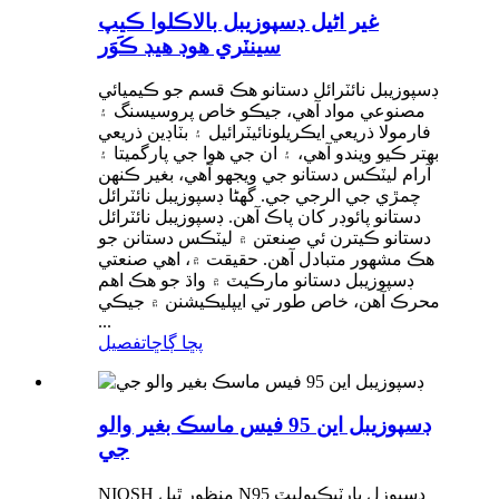
غير اڻيل ڊسپوزيبل بالاڪلوا ڪيپ
سينٽري هوڊ هيڊ ڪَوَر
ڊسپوزيبل نائٽرائل دستانو هڪ قسم جو ڪيميائي
مصنوعي مواد آهي، جيڪو خاص پروسيسنگ ۽
فارمولا ذريعي ايڪريلونائيٽرائيل ۽ بٽاڊين ذريعي
بهتر ڪيو ويندو آهي، ۽ ان جي هوا جي پارگميتا ۽
آرام ليٽڪس دستانو جي ويجهو آهي، بغير ڪنهن
چمڙي جي الرجي جي. گهڻا ڊسپوزيبل نائٽرائل
دستانو پائوڊر کان پاڪ آهن. ڊسپوزيبل نائٽرائل
دستانو ڪيترن ئي صنعتن ۾ ليٽڪس دستانن جو
هڪ مشهور متبادل آهن. حقيقت ۾، اهي صنعتي
ڊسپوزيبل دستانو مارڪيٽ ۾ واڌ جو هڪ اهم
محرڪ آهن، خاص طور تي ايپليڪيشنن ۾ جيڪي
...
پڇا ڳاڇا
تفصيل
ڊسپوزيبل اين 95 فيس ماسڪ بغير والو
جي
NIOSH منظور ٿيل N95 ڊسپوزل پارٽيڪيوليٽ