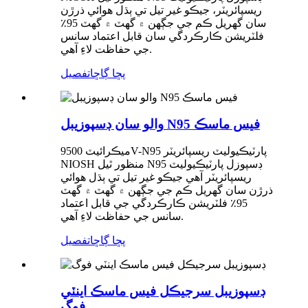
ريسپائريٽر، جيڪو غير تيل تي ٻڌل هوائي ذرڙن
سان گھريل ڪم جي جڳهن ۾ گهٽ ۾ گهٽ 95٪
فلٽريشن ڪارڪردگي سان قابل اعتماد سانس
جي حفاظت لاءِ آهي.
پڇا ڳاڇا
تفصيل
والو سان ڊسپوزيبل N95 فيس ماسڪ
ميڪرائيٽ 9500V-N95 پارٽيڪيوليٽ ريسپائريٽر
NIOSH منظور ٿيل N95 ڊسپوزل پارٽيڪيوليٽ
ريسپائريٽر آهي جيڪو غير تيل تي ٻڌل هوائي
ذرڙن سان گھريل ڪم جي جڳهن ۾ گهٽ ۾ گهٽ
95٪ فلٽريشن ڪارڪردگي جي قابل اعتماد
سانس جي حفاظت لاءِ آهي.
پڇا ڳاڇا
تفصيل
ڊسپوزيبل سرجيڪل فيس ماسڪ اينٽي
فوگ