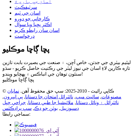
اسان جي باري ۾
سرٽيفڪيٽ
اسان جي ٽيم
ڪارخاني جو دورو
اڪثر پڇيا ويا سوال
اسان سان رابطو ڪريو
درخواست
پڇا ڳاڇا موڪليو
ليٿيم بيٽري جي جدتن، خاص آڇن، ۽ صنعت جي بصيرت بابت تازين
تازه ڪارين لاءِ اسان جي نيوز ليٽر جي رڪنيت حاصل ڪريو - سڌو
سنئون توهان جي انباڪس ۾ پهچايو ويندو!
پڇا ڳاڇا موڪليو
© ڪاپي رائيٽ - 2010-2025: سڀ حق محفوظ آهن.
نمايان
مصنوعات
,
سائيٽ ميپ
,
نائٽرائل امتحان جا دستانا
,
پي ايپرون
,
نائٽرائل ۽ ونائل دستانا
,
ملائيشيا جا طبي دستانا
,
جراحي چپل
ڊسپوزيبل
,
بوٽن جو ڍڪ
,
سڀ پراڊڪٽس
سماجي رابطا: