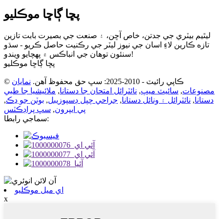
پڇا ڳاڇا موڪليو
ليٿيم بيٽري جي جدتن، خاص آڇن، ۽ صنعت جي بصيرت بابت تازين
تازه ڪارين لاءِ اسان جي نيوز ليٽر جي رڪنيت حاصل ڪريو - سڌو
سنئون توهان جي انباڪس ۾ پهچايو ويندو!
پڇا ڳاڇا موڪليو
© ڪاپي رائيٽ - 2010-2025: سڀ حق محفوظ آهن.
نمايان
مصنوعات
,
سائيٽ ميپ
,
نائٽرائل امتحان جا دستانا
,
ملائيشيا جا طبي
دستانا
,
نائٽرائل ۽ ونائل دستانا
,
جراحي چپل ڊسپوزيبل
,
بوٽن جو ڍڪ
,
پي ايپرون
,
سڀ پراڊڪٽس
سماجي رابطا:
اي ميل موڪليو
x