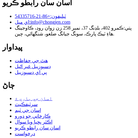
اسان سان رابطو ڪريو
ٽيليفون:
+86-21-54335716
info@chongjen.com
اي ميل:
پتي:
ڪمرو 402، بلڊنگ 37، نمبر 258 زن زوان روڊ، ڪاوجينگ
هاءِ ٽيڪ پارڪ، سونگ جيانگ ضلعو، شنگھائي، چين.
پيداوار
هٿ جي حفاظت
ڊسپوزيبل غير اڻيل
پي اي ڊسپوزيبل
ڄاڻ
اسان جي باري ۾
سرٽيفڪيٽ
اسان جي ٽيم
ڪارخاني جو دورو
اڪثر پڇيا ويا سوال
اسان سان رابطو ڪريو
درخواست