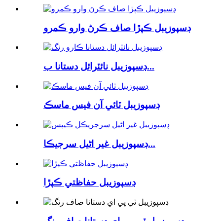
ڊسپوزيبل ڪپڙا صاف ڪرڻ وارو ڪمرو
ڊسپوزيبل نائٽرائل دستانا ب...
ڊسپوزيبل ٽائي آن فيس ماسڪ
ڊسپوزيبل غير اڻيل سرجيڪا...
ڊسپوزيبل حفاظتي ڪپڙا