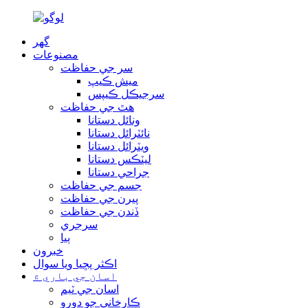
گھر
مصنوعات
سر جي حفاظت
ميش ڪيپ
سرجيڪل ڪيپس
هٿ جي حفاظت
ونائل دستانا
نائٽرائل دستانا
ويٽرائل دستانا
ليٽڪس دستانا
جراحي دستانا
جسم جي حفاظت
پيرن جي حفاظت
ڏندن جي حفاظت
سرجري
ٻيا
خبرون
اڪثر پڇيا ويا سوال
اسان جي باري ۾
اسان جي ٽيم
ڪارخاني جو دورو