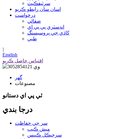
سرٽيفڪيٽ
اسان سان رابطو ڪريو
درخواست
صفائي
انڊسٽري پي پي اي
کاڌي جي پروسيسنگ
طبي
|
English
اقتباس حاصل ڪريو
گھر
مصنوعات
ٽي پي اي دستانو
درجا بندي
سر جي حفاظت
ميش ڪيپ
سرجيڪل ڪيپس