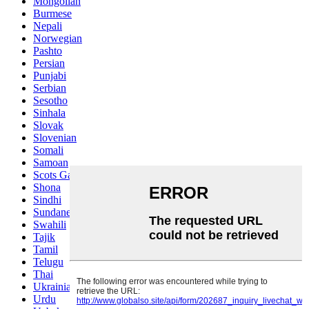
Mongolian
Burmese
Nepali
Norwegian
Pashto
Persian
Punjabi
Serbian
Sesotho
Sinhala
Slovak
Slovenian
Somali
Samoan
Scots Gaelic
Shona
Sindhi
Sundanese
Swahili
Tajik
Tamil
Telugu
Thai
Ukrainian
Urdu