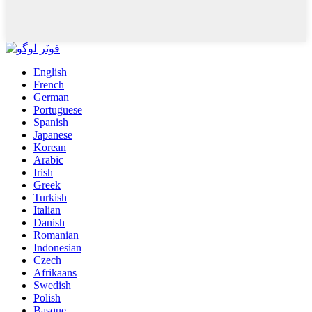
English
French
German
Portuguese
Spanish
Japanese
Korean
Arabic
Irish
Greek
Turkish
Italian
Danish
Romanian
Indonesian
Czech
Afrikaans
Swedish
Polish
Basque